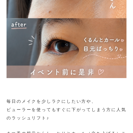
- hair＆spa Liino
- SALONDEKOU
- HITSTUDIO
STYLE
ヘアスタイル
STAFF
スタッフ紹介
毎日のメイクを少しラクにしたい方や、
ビューラーを使ってもすぐに下がってしまう方に人気
のラッシュリフト♪
RECRUIT
採用情報