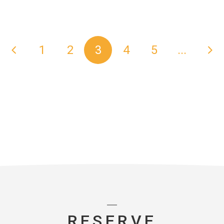
<
>
1
2
3
4
5
...
RESERVE