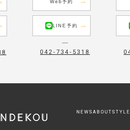
Web予約
LINE予約
042-734-5318
0
88
NEWS
ABOUT
STYL