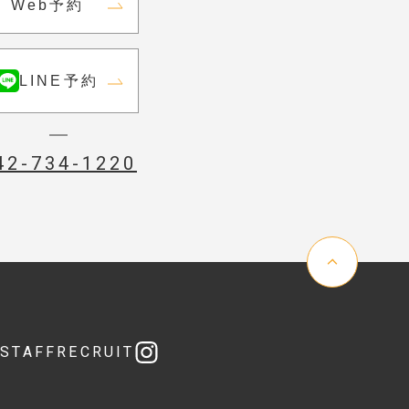
Web予約
LINE予約
42-734-1220
E
STAFF
RECRUIT