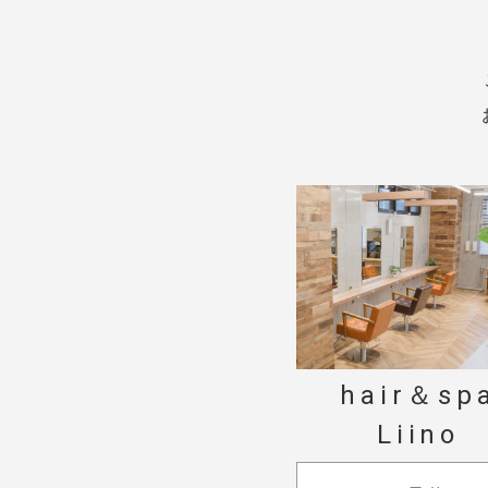
hair＆sp
Liino