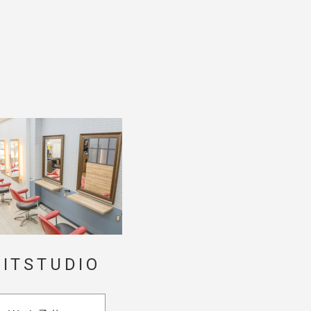
。
。
HITSTUDIO