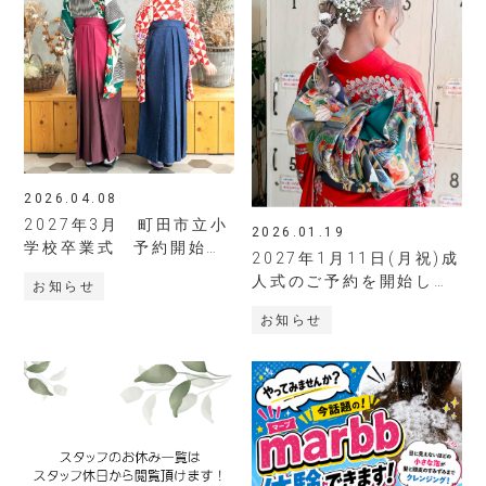
- hair＆spa Liino
- SALONDEKOU
- HITSTUDIO
2026.04.08
2027年3月 町田市立小
2026.01.19
学校卒業式 予約開始日
STYLE
2027年1月11日(月祝)成
ヘアスタイル
時が決定しました
人式のご予約を開始しま
お知らせ
す
お知らせ
STAFF
スタッフ紹介
RECRUIT
採用情報