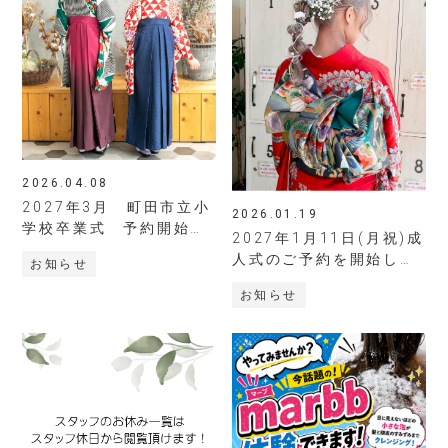
- hair＆spa Liino
- SALONDEKOU
- HITSTUDIO
2026.04.08
2027年3月 町田市立小
2026.01.19
学校卒業式 予約開始日
STYLE
2027年1月11日(月祝)成
ヘアスタイル
時が決定しました
人式のご予約を開始しま
お知らせ
す
お知らせ
STAFF
スタッフ紹介
RECRUIT
採用情報