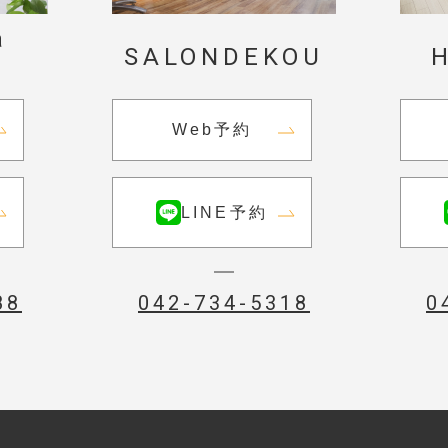
a
SALONDEKOU
Web予約
LINE予約
042-734-5318
0
88