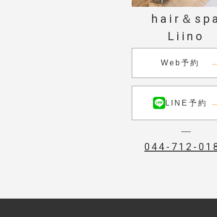
hair＆sp
Liino
Web予約
LINE予約
044-712-01